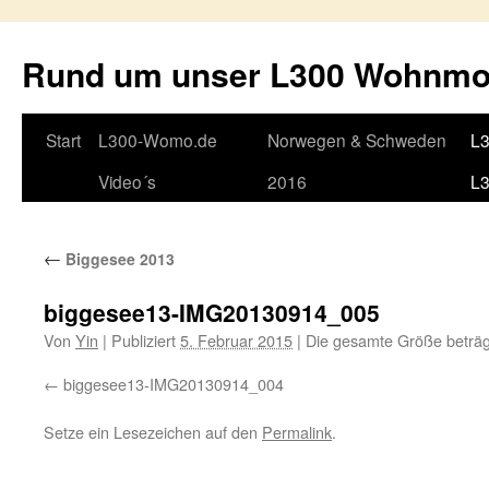
Rund um unser L300 Wohnmo
Springe
Start
L300-Womo.de
Norwegen & Schweden
L3
zum
Video´s
2016
L
Inhalt
←
Biggesee 2013
biggesee13-IMG20130914_005
Von
Yin
|
Publiziert
5. Februar 2015
|
Die gesamte Größe beträ
biggesee13-IMG20130914_004
Setze ein Lesezeichen auf den
Permalink
.