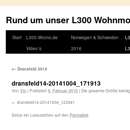
Rund um unser L300 Wohnmo
Springe
Start
L300-Womo.de
Norwegen & Schweden
L3
zum
Video´s
2016
L
Inhalt
←
Dransfeld 2014
dransfeld14-20141004_171913
Von
Yin
|
Publiziert
5. Februar 2015
|
Die gesamte Größe beträ
dransfeld14-20141004_123341
Setze ein Lesezeichen auf den
Permalink
.