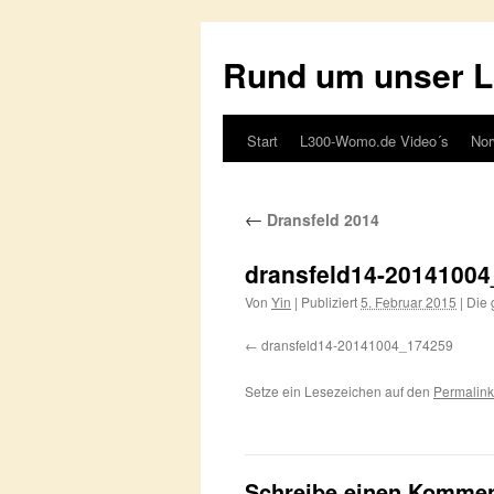
Rund um unser 
Start
L300-Womo.de Video´s
Nor
Springe
zum
←
Dransfeld 2014
Inhalt
dransfeld14-2014100
Von
Yin
|
Publiziert
5. Februar 2015
|
Die 
dransfeld14-20141004_174259
Setze ein Lesezeichen auf den
Permalink
Schreibe einen Kommen