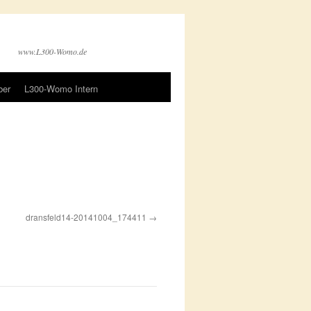
www.L300-Womo.de
ber
L300-Womo Intern
dransfeld14-20141004_174411