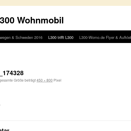
L300 Wohnmobil
wegen & Schweden 2016
L300 trifft L300
L300-Womo.de Flyer & Aufkle
4_174328
gesamte Größe beträgt
450 × 800
Pixel
.
tar